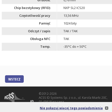
Grubość
0,76 mm
Chip bezstykowy (RFID)
NXP SL2 ICS20
Częstotliwość pracy
13,56 MHz
Pamięć
1024 bity
Odczyt / zapis
TAK / TAK
Obsługa NFC
TAK
Temp.
-35°C do + 50°C
WSTECZ
©2012-2026
ACSS ID Systems Sp. z o.o., ul. Karola Miarki 20C,
01-496 Warszawa
Spółka zarejestrowana w Sądzie Rejonowym dla
Nie pokazuj więcej tego powiadomienia
m. st. Warszawy