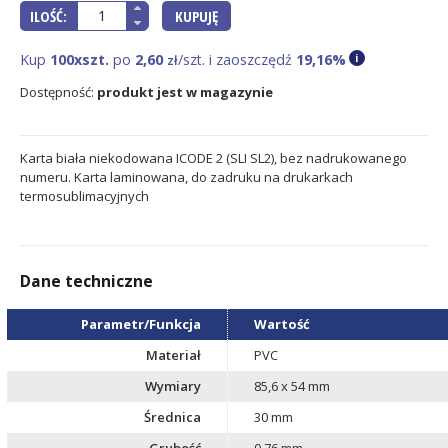
KUPUJĘ
ILOŚĆ:
Kup
100xszt.
po
2,60
/szt. i zaoszczędź
19,16%
i
zł
Dostępność:
produkt jest w magazynie
Karta biała niekodowana ICODE 2 (SLI SL2), bez nadrukowanego
numeru. Karta laminowana, do zadruku na drukarkach
termosublimacyjnych
Dane techniczne
Parametr/Funkcja
Wartość
Materiał
PVC
Wymiary
85,6 x 54 mm
Średnica
30 mm