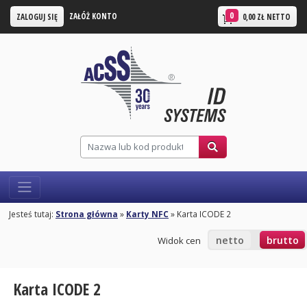
0
ZAŁÓŻ KONTO
ZALOGUJ SIĘ
0,00 ZŁ NETTO
Jesteś tutaj:
Strona główna
»
Karty NFC
» Karta ICODE 2
netto
brutto
Widok cen
Karta ICODE 2